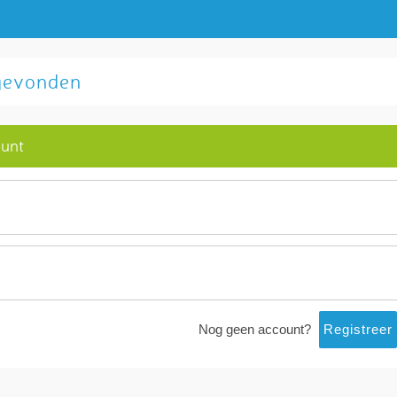
 gevonden
ount
Nog geen account?
Registreer