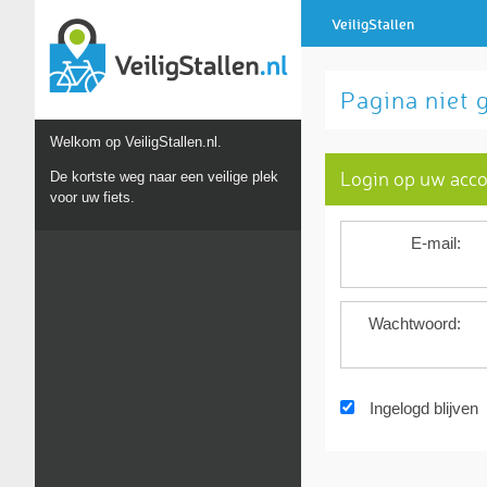
VeiligStallen
Pagina niet
Welkom op VeiligStallen.nl.
Login op uw acc
De kortste weg naar een veilige plek
voor uw fiets.
E-mail:
Wachtwoord:
Ingelogd blijven