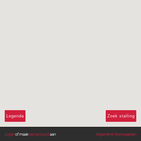
Legenda
Zoek stalling
Login
of maak
een account
aan
Algemene Voorwaarden